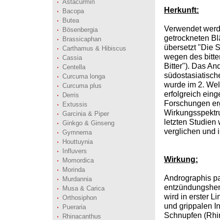
Astacurmin
Herkunft:
Bacopa
Butea
Verwendet werd
Bösenbergia
getrockneten Blä
Brassicaphan
übersetzt "Die 
Carthamus & Hibiscus
wegen des bitte
Cassia
Bitter"). Das An
Centella
südostasiatisch
Curcuma longa
wurde im 2. We
Curcuma plus
erfolgreich eing
Derris
Forschungen er
Extussis
Wirkungsspektru
Garcinia & Piper
letzten Studien
Ginkgo & Ginseng
verglichen und 
Gymnema
Houttuynia
Influvers
Wirkung:
Momordica
Morinda
Andrographis pa
Murdannia
entzündungshe
Musa & Carica
wird in erster L
Orthosiphon
und grippalen In
Pueraria
Schnupfen (Rhin
Rhinacanthus