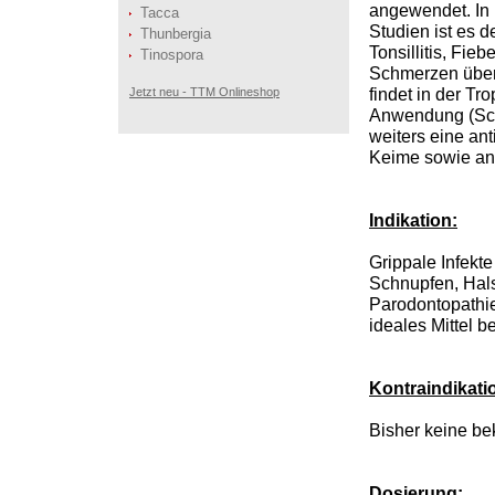
angewendet. In 
Tacca
Studien ist es 
Thunbergia
Tonsillitis, Fie
Tinospora
Schmerzen über
Jetzt neu - TTM Onlineshop
findet in der Tr
Anwendung (Sch
weiters eine ant
Keime sowie anti
Indikation:
Grippale Infekt
Schnupfen, Hals
Parodontopathie
ideales Mittel b
Kontraindikati
Bisher keine be
Dosierung: