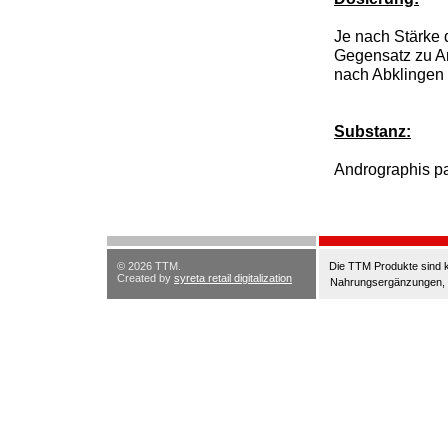
Je nach Stärke 
Gegensatz zu An
nach Abklingen
Substanz:
Andrographis pa
© 2026 TTM.
Die TTM Produkte sind k
Created by
syreta retail digitalization
Nahrungsergänzungen, di