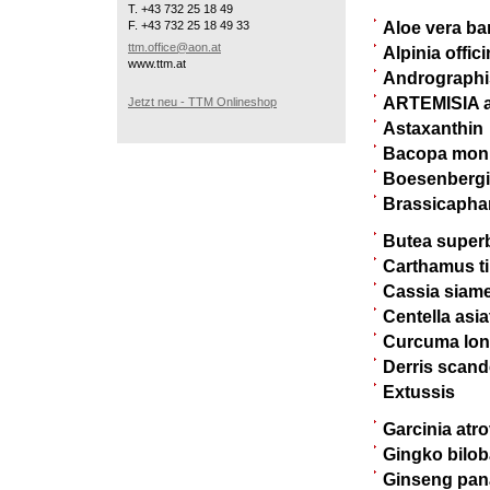
T. +43 732 25 18 49
F. +43 732 25 18 49 33
Aloe vera ba
ttm.office@aon.at
Alpinia offic
www.ttm.at
Andrographi
ARTEMISIA an
Jetzt neu - TTM Onlineshop
Astaxanthin
Bacopa monn
Boesenbergi
Brassicapha
Butea super
Carthamus ti
Cassia siam
Centella asia
Curcuma lo
Derris scan
Extussis
Garcinia atro
Gingko bilob
Ginseng pan