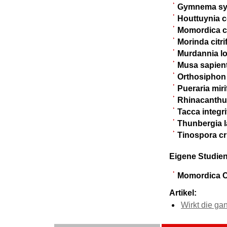
Gymnema syl
Houttuynia c
Momordica c
Morinda citrif
Murdannia lo
Musa sapien
Orthosiphon 
Pueraria miri
Rhinacanthu
Tacca integri
Thunbergia la
Tinospora cr
Eigene Studien
Momordica C
Artikel:
Wirkt die ga