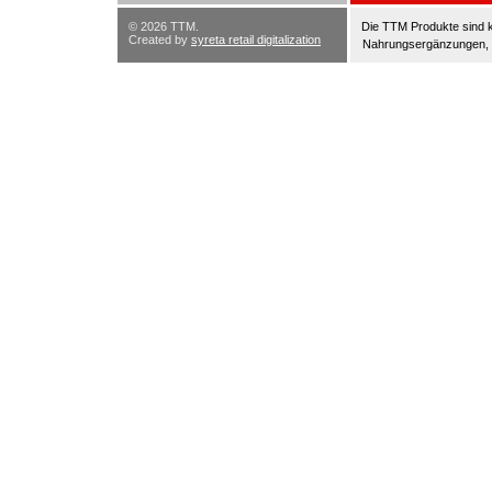
© 2026 TTM.
Die TTM Produkte sind k
Created by
syreta retail digitalization
Nahrungsergänzungen, di