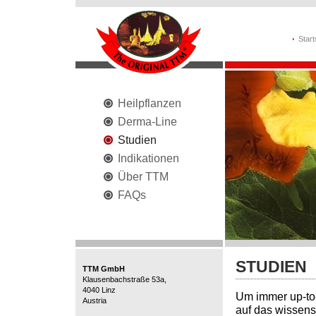
Start
Heilpflanzen
Derma-Line
Studien
Indikationen
Über TTM
FAQs
STUDIEN
TTM GmbH
Klausenbachstraße 53a,
4040 Linz
Um immer up-to-
Austria
auf das wissens